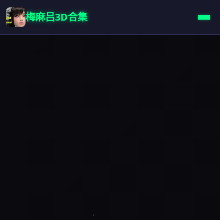
梅麻吕3D合集