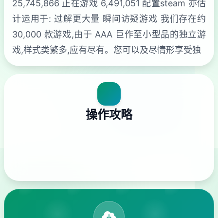
25,745,866 正在游戏 6,491,051 配置steam 亦估
计运用于: 过解更大量 瞬间访疑游戏 我们存在约
30,000 款游戏,由于 AAA 巨作至小型品的独立游
戏,样式类繁多,应有尽有。您可以及尽情形享受独
操作攻略