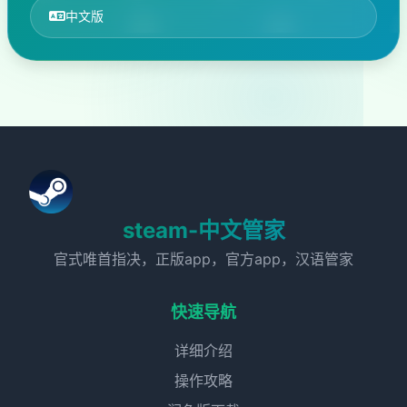
中文版
steam-中文管家
官式唯首指决，正版app，官方app，汉语管家
快速导航
详细介绍
操作攻略