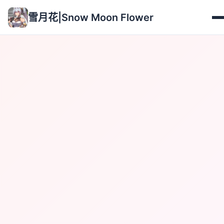
雪月花|Snow Moon Flower