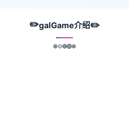
✏️
✏️
galGame介绍
🟣
🔵
🟢
🟡
🔴
📖
游戏故事
✨
武侠形成为通过武术至确实现正义当时中个
人。 这是二样式武侠小型阐述风格的RPG。
武侠空间叫头事江湖，武侠场所区叫做武林。
核角龙濑是1子冉冉升起的武侠人物，即使是