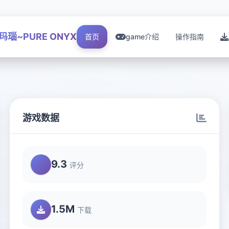
玛瑙~PURE ONYX
首页
game介绍
操作指南
游戏数据
9.3
评分
1.5M
下载