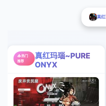
真红
真红玛瑙~PURE
📤 热门
推荐
ONYX