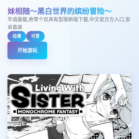
妹相随～黑白世界的缤纷冒险～
华语面载,绝零个仅具有型版新版下载,中文官方方入口,安
卓直装
动漫
可爱
开始游玩