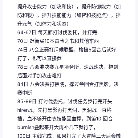
提升攻击能力（加攻和技），提升防御能力（加
防和毅），提升技能能力（加智和技能点），提
升元气（加体力和状态）
64-67日 每天都打讨伐委托，并打完
70日 逛街买10本冒险之书和其他东西
74日 八会正赛打斥候联盟，格挡5回合后就好
打了，也可以直接莽
78日 八会准决赛九星项务所，速战速决，拖到
后面对手加攻击难打
84日 八会决赛打拂晓，撑过叁回合打黑影，决
赛中断
85-99日 打讨伐委托，讨伐任务步行完开头
hirer战，先打黑影再打黑洞，黑洞战一直格
挡，血不够开由衣技能回血撑，到第10 回合
burnish叠起来开大再补几下就行了，
100日 主线完成，如果打完了大冒险三天后会触