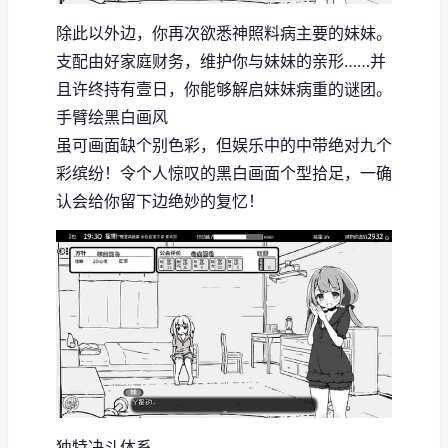
除此以外边，你再次欲悉神照料病主要的妹妹。
支配由好家庭财务，维护你与妹妹的亲形……并
且许终持有壹日，你能够解启妹妹病重的谜团。
手臂绘黑白画风
虽可画面缺个别色彩，但娱乐中的中带绝对九个
彩缤纷！令个人惊叹的黑白画面个型拾足，一确
认会给你留下边绝妙的复忆！
独特决斗体系