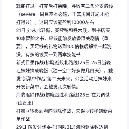
就能打过。打完后打拂晓，胜败有二条分支路线
（severe一周目基本必输，丰富周目开局才能
打得过）。这周应该能盈利10000左右
21日 外从此逛街，买哑铃和铁木屐，到书店买
10本冒险之书，应该能触发放香澄美剧情（重
要），买足够的礼物送到100信赖后解锁一起洗
澡，有多的钱买一到两本技能书
新式目录作战(拂晓战败北路线)25日 25日当晚
让妹妹搞成晚饭（独一空二好多做几白天），触
发“新菜单作战”第二天未来，公会活动后妹妹来
开发新菜单，会触发几次剧情。
海豹驱除作战(拂晓战胜利路线)25日 在力调试
(由香里)
打赢→转移到海豹驱除作战，失误→转移到新菜
单作战
29日 触发讨伐委托(期限3日)海豹驱除数达到