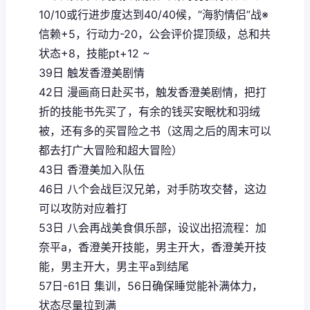
10/10或行进步度达到40/40候，“海豹情侣”战※
信赖+5，行动力-20，公会评价提顶级，总和共
状态+8，技能pt+12 ~
39日 触发香澄美剧情
42日 漫画商日赴买书，触发香澄美剧情，把打
折的技能书先买了，有余的钱买安眠枕和羽绒
被，还有多的买冒险之书（这周之后的周末可以
都去打广大冒险和超大冒险）
43日 香澄美加入队伍
46日 八个会战巨汉兄弟，对手防攻交替，这边
可以攻防对应着打
53日 八会再战美食俱乐部，设议出招流程：加
奈平a，香澄美开技能，男主开大，香澄美开技
能，男主开大，男主平a到结尾
57日-61日 集训，56日确保睡觉能补满体力，
状态尽量拉到满