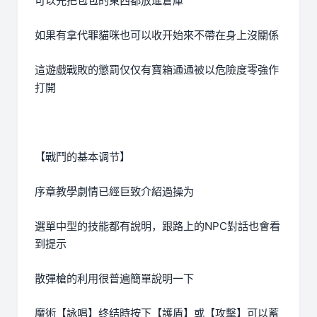
可以先把包包的東西都放進倉庫
如果有拿代罪貓咪也可以收开始來不帶在身上沒關係
這遊戲戰敗的懲罰仅仅有寶箱通通被以危險度零強作
打開
【戰鬥的基本调节】
序章教學劇情已經巨致介紹過操为
選單中型的技能都有說明，跟路上的NPC對話也會看
到提示
散彈槍的利用很普遍簡單說明一下
魔術【詠唱】终结時按下【護盾】或【攻擊】可以蓄