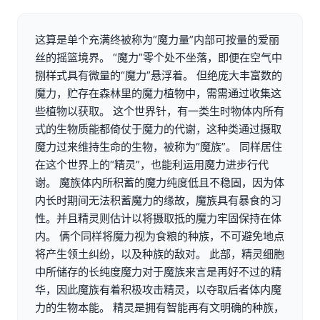
这算是单个充满终被称为“魔力量”内部可按量的爱丽
丝的摇篮境界。 “魔力”零个处不坐落，即便在空气中
捌样式具有微量的“魔力”悬浮着。 但绝庞大丰富数的
魔力，贮存在森林里的魔力植物中，需需通过收集这
些植物以获取。 这个世界针，有一类生时物体内所有
式的生物质能都倚仗于魔力的代谢，这种类通过摄取
魔力过来维持生命的生物，被称为“魔族”。 同样居住
在这个世界上的“精灵”，也能利运用魔力进步行代
谢。 魔族体内所积蓄的魔力纯度低且不稳固，因为体
内长时期间无法积蓄魔力的缘故，魔族具有暴食的习
性。并且精灵则估计以将摄取抵的魔力牢固保持在体
内。 俩个同样将魔力视为食粮的种族，不可避免地点
将产生领土纠纷，以及种族的敌对。 此部，精灵细胞
中所储存的长纯度魔力对于魔族来言是再好不过的精
华，因此魔族有着积极攻击精灵，以夺取后者体内魔
力的生物本能。 精灵是拥有智能再有文明确的种族，