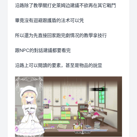
沿路除了教學關打史萊姆边建議不欲再在其它戰鬥
畢竟沒有迴避跟護盾的法术可以凭
所以還为先直接回家跑完劇情况的教學拿技行
跟NPC的對話建議都要看完
沿路上可以閱讀的要素，甚至是物品的說显