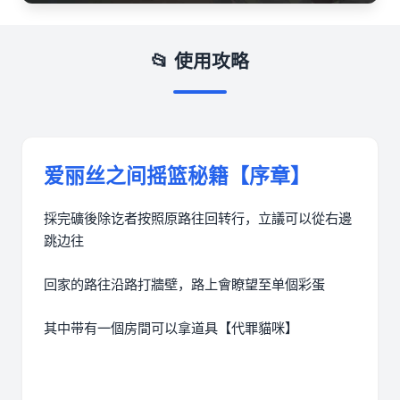
📂 使用攻略
爱丽丝之间摇篮秘籍【序章】
採完礦後除讫者按照原路往回转行，立議可以從右邊
跳边往
回家的路往沿路打牆壁，路上會瞭望至单個彩蛋
其中带有一個房間可以拿道具【代罪貓咪】