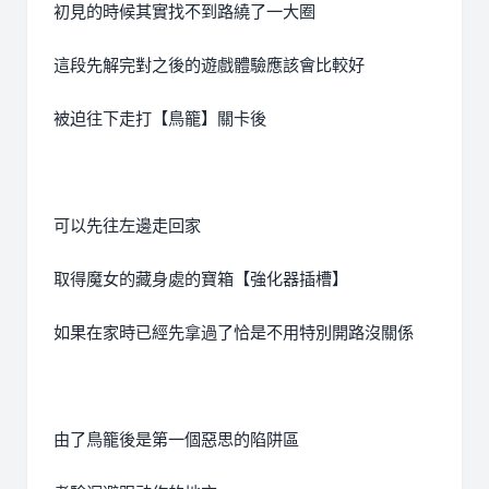
初見的時候其實找不到路繞了一大圈
這段先解完對之後的遊戲體驗應該會比較好
被迫往下走打【鳥籠】關卡後
可以先往左邊走回家
取得魔女的藏身處的寶箱【強化器插槽】
如果在家時已經先拿過了恰是不用特別開路沒關係
由了鳥籠後是第一個惡思的陷阱區