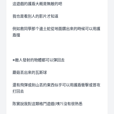
這遊戲的護盾大概是無敵的吧
我也是看別人的影片才知道
例如救同學那个邊土蛇從地面鑽出來的時候可以用護
盾擋
※敵人發射的物體都可以彈回去
蘑菇丟出來的瓦斯球
還有飛彈或劍山丟的東西似乎可以用護盾衝擊或普攻
打回去
陈實說我對這類格鬥遊戲(咦?)沒有很熟悉